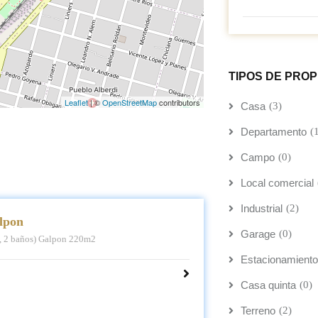
TIPOS DE PRO
Leaflet
|
©
OpenStreetMap
contributors
Casa
(3)
Departamento
(
Campo
(0)
Local comercial
Industrial
(2)
lpon
Garage
(0)
, 2 baños) Galpon 220m2
Estacionamiento
Casa quinta
(0)
Terreno
(2)