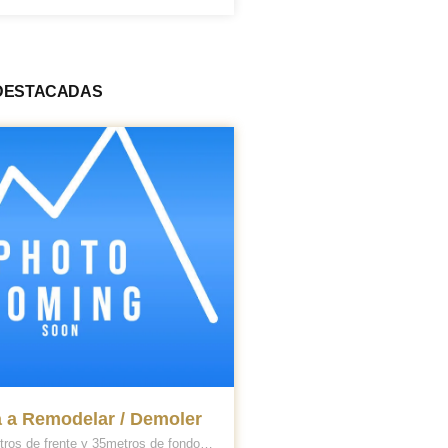
DESTACADAS
 a Remodelar / Demoler
ros de frente y 35metros de fondo,