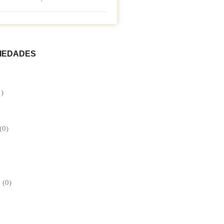
420m2 Construidos 200m2
PIEDADES
1)
(0)
(0)