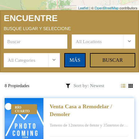
Leaflet
|
©
OpenStreetMap
contributors
ENCUENTRE
BUSQUE LUGAR Y SELECCIONE
All Locations
MÁS
BUSCAR
All Categories
8 Propiedades
Venta Casa a Remodelar /
RÍO
CUARTO
Demoler
Terreno de 12metros de frente y 35metros de
fondo, 420m2 Construidos 200m2