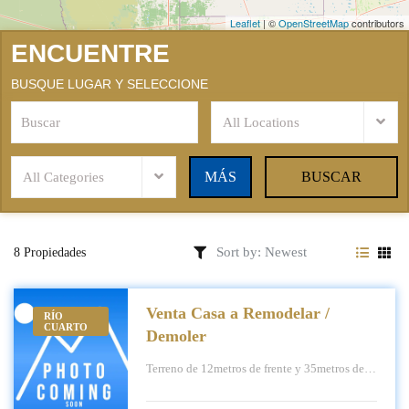
Leaflet
|
©
OpenStreetMap
contributors
ENCUENTRE
BUSQUE LUGAR Y SELECCIONE
All Locations
MÁS
BUSCAR
All Categories
8 Propiedades
Venta Casa a Remodelar /
RÍO
CUARTO
Demoler
Terreno de 12metros de frente y 35metros de
fondo, 420m2 Construidos 200m2