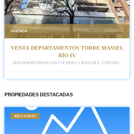
VIVIENDA
VENTA DEPARTAMENTOS TORRE MASSEI,
RÍO IV
- DOS DORMITORIOS CON COCHERA Y BAULERA. 125MTROS2
-DOS DORMITORIOS MAS ESCRITORIO CON COCHERA Y
BAULERA. 140MTROS2 -TRES DORMITORIOS MAS UN
DORMITORIO DE SERVICIO , CON COCHERA Y BAULERA. 260
MTRS2 El edifico cuenta con sum, pileta, gimnasio completamente
equipado y sauna-
PROPIEDADES DESTACADAS
RÍO CUARTO