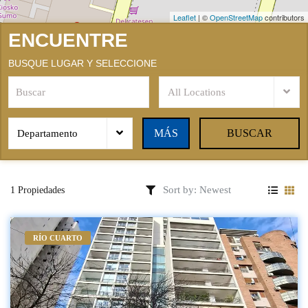
Leaflet
|
©
OpenStreetMap
contributors
ENCUENTRE
BUSQUE LUGAR Y SELECCIONE
All Locations
MÁS
BUSCAR
Departamento
1 Propiedades
RÍO CUARTO