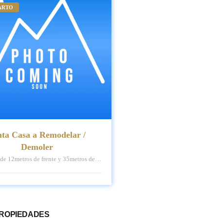
ARTO
nta Casa a Remodelar /
Demoler
 de 12metros de frente y 35metros de
fondo, 420m2 Construidos 200m2
PROPIEDADES