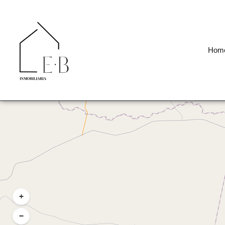
Hom
+
−